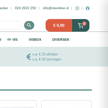
ecker
024 2022 292
info@visonline.nl
0
€
0,00
I
VIS
VISBOX
DIVERSEN
v.a. € 25 afhalen
v.a. € 50 bezorgen