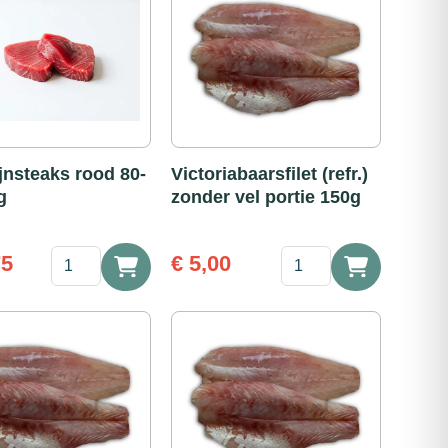
jnsteaks rood 80-
Victoriabaarsfilet (refr.)
g
zonder vel portie 150g
❄
Victoriabaarsfilet
75
€
5,00
Tonijnsteaks
(refr.)
rood
zonder
80-
vel
100
portie
1kg
150g
aantal
aantal