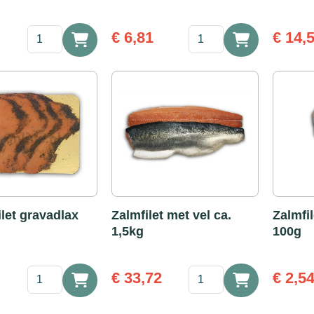
Viscombi
Viscombi
€
6,81
€
14,
duo
trio
|
|
2srt
3srt
vis
vis
portie
portie
200g
200g
aantal
aantal
let gravadlax
Zalmfilet met vel ca.
Zalmfil
1,5kg
100g
❄
Zalmfilet
€
33,72
€
2,5
Zalmfilet
met
gravadlax
vel