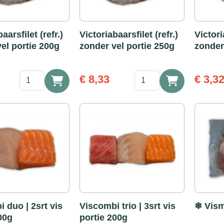
aarsfilet (refr.)
Victoriabaarsfilet (refr.)
Victori
el portie 200g
zonder vel portie 250g
zonder
Victoriabaarsfilet
Victoriabaarsfilet
€
8,33
€
3,3
(refr.)
(refr.)
zonder
zonder
vel
vel
portie
portie
200g
250g
aantal
aantal
 duo | 2srt vis
Viscombi trio | 3srt vis
❄ Vism
00g
portie 200g