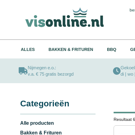
be
ALLES
BAKKEN & FRITUREN
BBQ
G
Nijmegen e.o.:
Gekoeld
v.a. € 75 gratis bezorgd
di | wo 
Categorieën
Resultaat 
Alle producten
Bakken & Frituren