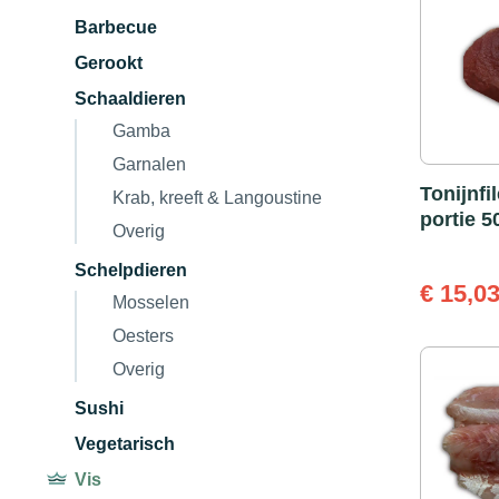
Barbecue
Gerookt
Schaaldieren
Gamba
Garnalen
Tonijnfil
Krab, kreeft & Langoustine
portie 5
Overig
Schelpdieren
€
15,0
Mosselen
Oesters
Overig
Sushi
Vegetarisch
Vis