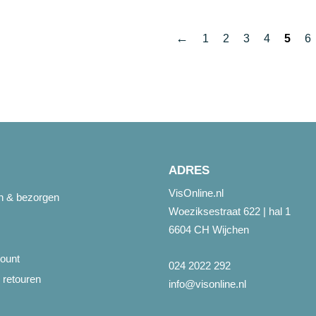
200g
ca.
aantal
1,5kg
aantal
←
1
2
3
4
5
6
ADRES
VisOnline.nl
en & bezorgen
Woeziksestraat 622 | hal 1
6604 CH Wijchen
ount
024 2022 292
 retouren
info@visonline.nl