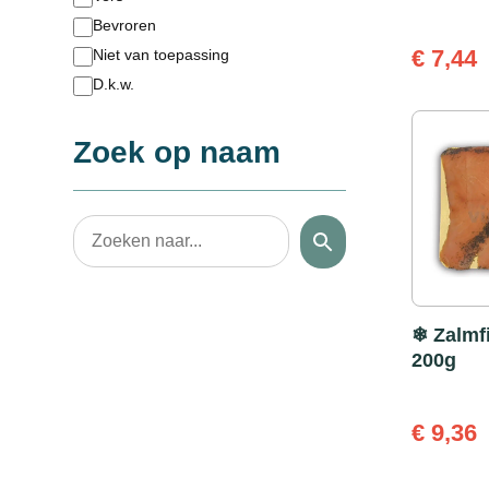
Bevroren
€
7,44
Niet van toepassing
D.k.w.
Zoek op naam
❄ Zalmfi
200g
€
9,36