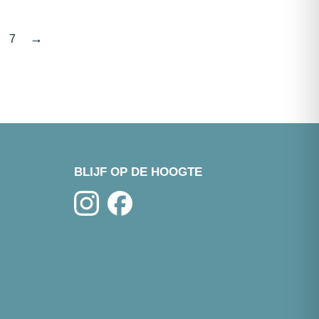
portie
portie
100g
150g
aantal
aantal
→
7
BLIJF OP DE HOOGTE