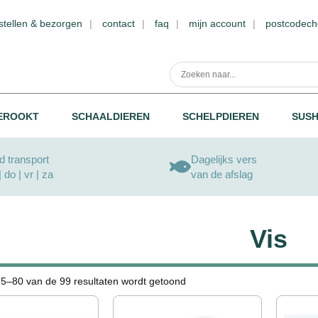
stellen & bezorgen
contact
faq
mijn account
postcodech
EROOKT
SCHAALDIEREN
SCHELPDIEREN
SUSH
 transport
Dagelijks vers
| do | vr | za
van de afslag
Vis
65–80 van de 99 resultaten wordt getoond