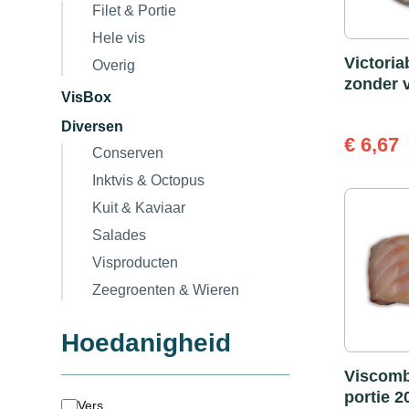
Filet & Portie
Hele vis
Victoriab
Overig
zonder v
VisBox
Diversen
€
6,67
Conserven
Inktvis & Octopus
Kuit & Kaviaar
Salades
Visproducten
Zeegroenten & Wieren
Hoedanigheid
Viscombi
portie 2
Vers