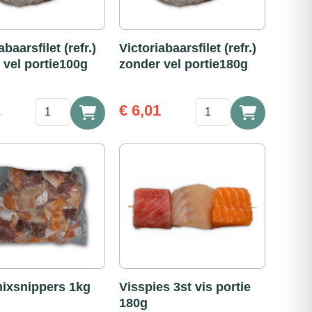
abaarsfilet (refr.)
Victoriabaarsfilet (refr.)
 vel portie100g
zonder vel portie180g
Victoriabaarsfilet
Victoriabaarsfilet
2
€
6,01
(refr.)
(refr.)
zonder
zonder
vel
vel
portie100g
portie180g
aantal
aantal
ixsnippers 1kg
Visspies 3st vis portie
180g