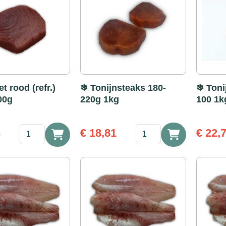
et rood (refr.)
❄ Tonijnsteaks 180-
❄ Toni
00g
220g 1kg
100 1k
Tonijnfilet
❄
3
€
18,81
€
22,
rood
Tonijnsteaks
(refr.)
180-
portie
220g
500g
1kg
aantal
aantal