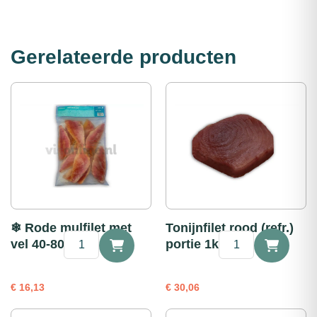
Gerelateerde producten
❄ Rode mulfilet met
Tonijnfilet rood (refr.)
❄
Tonijnfilet
vel 40-80g 1kg
portie 1kg
Rode
rood
mulfilet
(refr.)
met
portie
€
16,13
€
30,06
vel
1kg
40-
aantal