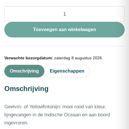
Tonijnfilet
rood
(refr.)
portie
Toevoegen aan winkelwagen
250g
aantal
Verwachte bezorgdatum:
zaterdag 8 augustus 2026
Omschrijving
Eigenschappen
Omschrijving
Geelvin- of Yellowfintonijn: mooi rood van kleur,
lijngevangen in de Indische Oceaan en aan boord
ingevroren.