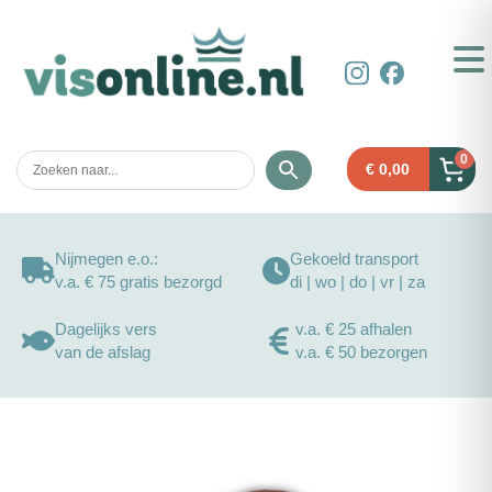
0
€
0,00
Nijmegen e.o.:
Gekoeld transport
v.a. € 75 gratis bezorgd
di | wo | do | vr | za
Dagelijks vers
v.a. € 25 afhalen
van de afslag
v.a. € 50 bezorgen