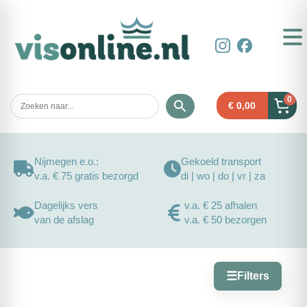
0
€
0,00
Nijmegen e.o.:
Gekoeld transport
v.a. € 75 gratis bezorgd
di | wo | do | vr | za
Dagelijks vers
v.a. € 25 afhalen
van de afslag
v.a. € 50 bezorgen
☰
Filters