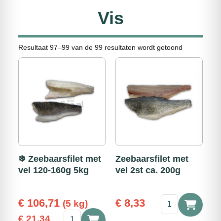
Vis
Resultaat 97–99 van de 99 resultaten wordt getoond
❄ Zeebaarsfilet met
Zeebaarsfilet met
vel 120-160g 5kg
vel 2st ca. 200g
Zeebaarsfilet
€
106,71
€
8,33
(5 kg)
met
❄
€
21,34
vel