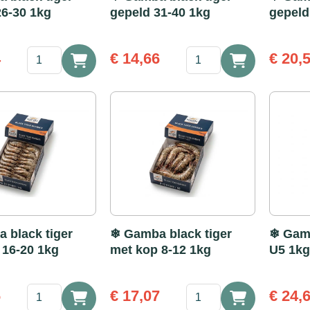
26-30 1kg
gepeld 31-40 1kg
gepeld
❄
❄
4
€
14,66
€
20,
Gamba
Gamba
black
black
tiger
tiger
gepeld
gepeld
26-
31-
30
40
1kg
1kg
aantal
aantal
 black tiger
❄ Gamba black tiger
❄ Gam
 16-20 1kg
met kop 8-12 1kg
U5 1kg
❄
❄
6
€
17,07
€
24,
Gamba
Gamba