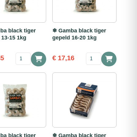
a black tiger
❄ Gamba black tiger
 13-15 1kg
gepeld 16-20 1kg
❄
❄
45
€
17,16
Gamba
Gamba
black
black
tiger
tiger
gepeld
gepeld
13-
16-
15
20
1kg
1kg
aantal
aantal
a black tiger
❄ Gamba black tiger