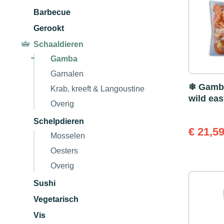
Barbecue
Gerookt
Schaaldieren
Gamba
Garnalen
❄ Gamba
Krab, kreeft & Langoustine
wild eas
Overig
Schelpdieren
€
21,5
Mosselen
Oesters
Overig
Sushi
Vegetarisch
Vis