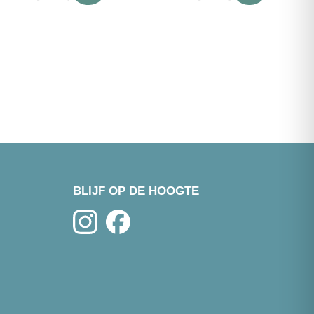
FW
vannamei
easy
CPTO
peel
26-
U5
30
1kg
1kg
aantal
DV
aantal
BLIJF OP DE HOOGTE