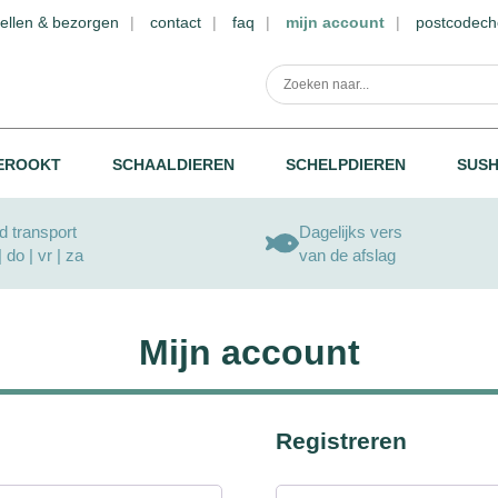
ellen & bezorgen
contact
faq
mijn account
postcodech
EROOKT
SCHAALDIEREN
SCHELPDIEREN
SUSH
 transport
Dagelijks vers
| do | vr | za
van de afslag
Mijn account
Registreren