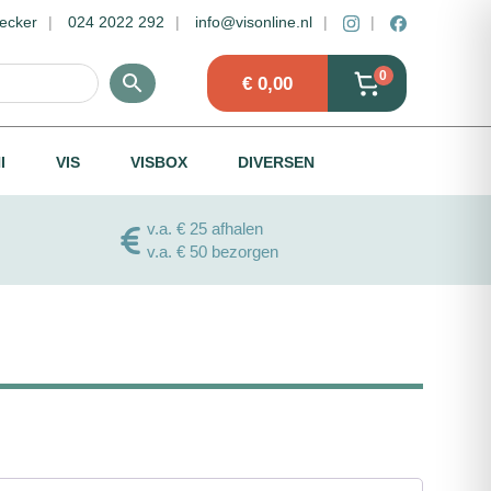
ecker
024 2022 292
info@visonline.nl
0
€
0,00
I
VIS
VISBOX
DIVERSEN
v.a. € 25 afhalen
v.a. € 50 bezorgen