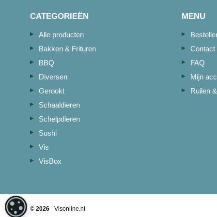
CATEGORIEËN
MENU
Alle producten
Bestell
Bakken & Frituren
Contact
BBQ
FAQ
Diversen
Mijn acc
Gerookt
Ruilen &
Schaaldieren
Schelpdieren
Sushi
Vis
VisBox
COOKIE-INSTELLINGEN
©
2026
- Visonline.nl