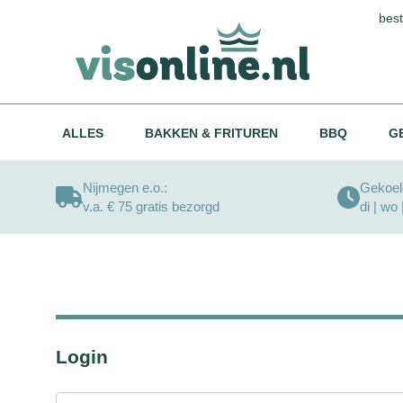
best
ALLES
BAKKEN & FRITUREN
BBQ
G
Nijmegen e.o.:
Gekoeld
v.a. € 75 gratis bezorgd
di | wo 
Login