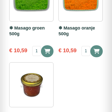
❄ Masago groen
❄ Masago oranje
500g
500g
❄
❄
€
10,59
€
10,59
Masago
Masago
groen
oranje
500g
500g
aantal
aantal