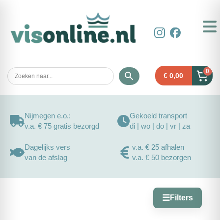
0
€
0,00
Nijmegen e.o.:
Gekoeld transport
v.a. € 75 gratis bezorgd
di | wo | do | vr | za
Dagelijks vers
v.a. € 25 afhalen
van de afslag
v.a. € 50 bezorgen
☰
Filters