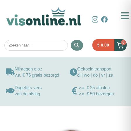
0
€
0,00
Nijmegen e.o.:
Gekoeld transport
v.a. € 75 gratis bezorgd
di | wo | do | vr | za
Dagelijks vers
v.a. € 25 afhalen
van de afslag
v.a. € 50 bezorgen