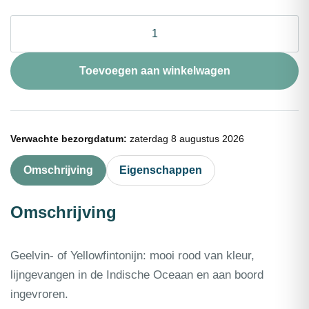
Tonijnfilet
rood
(refr.)
portie
Toevoegen aan winkelwagen
180g
aantal
Verwachte bezorgdatum:
zaterdag 8 augustus 2026
Omschrijving
Eigenschappen
Omschrijving
Geelvin- of Yellowfintonijn: mooi rood van kleur,
lijngevangen in de Indische Oceaan en aan boord
ingevroren.