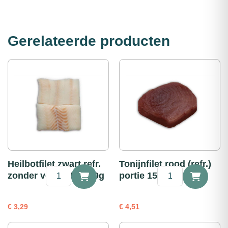
Gerelateerde producten
Heilbotfilet zwart refr.
Tonijnfilet rood (refr.)
Heilbotfilet
Tonijnfilet
zonder vel portie 100g
portie 150g
zwart
rood
refr.
(refr.)
zonder
portie
€
3,29
€
4,51
vel
150g
portie
aantal