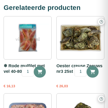
Gerelateerde producten
🕒
❄ Rode mulfilet met
Oester creuse Zeeuws
❄
Oester
vel 40-80g 1kg
nr3 25st
Rode
creuse
mulfilet
Zeeuws
met
nr3
€
16,13
€
26,03
vel
25st
40-
aantal
80g
🕒
1kg
aantal