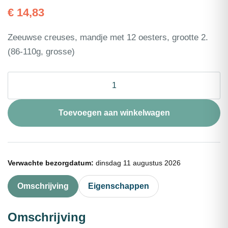
€
14,83
Zeeuwse creuses, mandje met 12 oesters, grootte 2.
(86-110g, grosse)
Oester
creuse
Zeeuws
nr2
Toevoegen aan winkelwagen
12st
aantal
Verwachte bezorgdatum:
dinsdag 11 augustus 2026
Omschrijving
Eigenschappen
Omschrijving