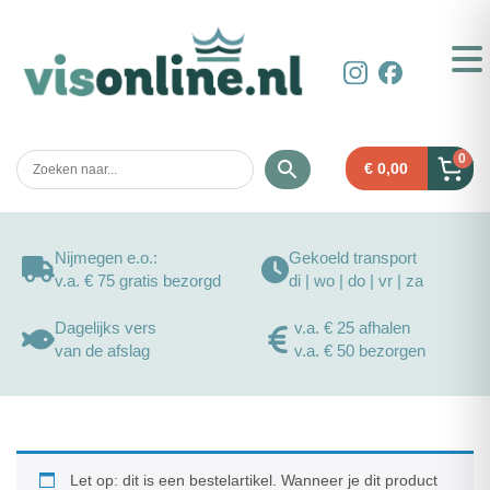
0
€
0,00
Nijmegen e.o.:
Gekoeld transport
v.a. € 75 gratis bezorgd
di | wo | do | vr | za
Dagelijks vers
v.a. € 25 afhalen
van de afslag
v.a. € 50 bezorgen
Let op: dit is een bestelartikel. Wanneer je dit product