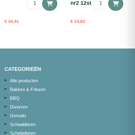
Oester
Oester
nr2 12st
Oysri
creuse
nr3
Zeeuws
24st
nr2
€
34,41
€
14,83
aantal
12st
aantal
CATEGORIEËN
Alle producten
Bakken & Frituren
BBQ
Diversen
Gerookt
Schaaldieren
Schelpdieren