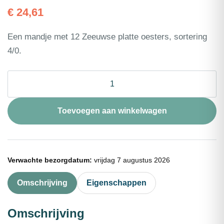
€
24,61
Een mandje met 12 Zeeuwse platte oesters, sortering
4/0.
Oester
plat
Zeeuws
4/0
Toevoegen aan winkelwagen
12st
aantal
Verwachte bezorgdatum:
vrijdag 7 augustus 2026
Omschrijving
Eigenschappen
Omschrijving