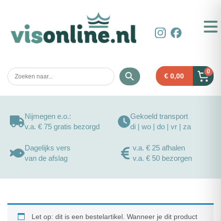
0
€
0,00
Nijmegen e.o.:
Gekoeld transport
v.a. € 75 gratis bezorgd
di | wo | do | vr | za
Dagelijks vers
v.a. € 25 afhalen
van de afslag
v.a. € 50 bezorgen
Let op: dit is een bestelartikel. Wanneer je dit product