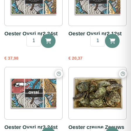
Oester Oysri nr2 24st
Oester Oysri nr2 12st
Oester
Oester
Oysri
Oysri
nr2
nr2
24st
12st
€
37,98
€
20,37
aantal
aantal
🕒
🕒
Oester Oysri nr3 24st
Oester creuse Zeeuws