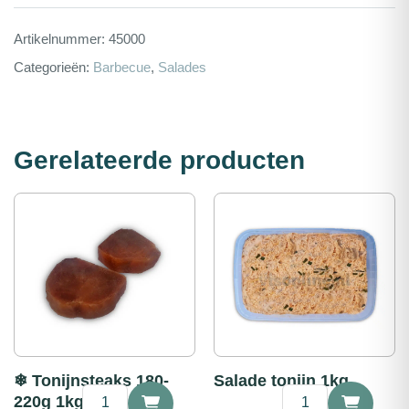
Artikelnummer:
45000
Categorieën:
Barbecue
,
Salades
Gerelateerde producten
❄ Tonijnsteaks 180-
Salade tonijn 1kg
❄
Salade
220g 1kg