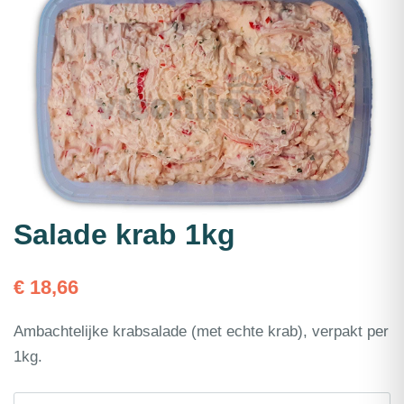
Salade krab 1kg
€
18,66
Ambachtelijke krabsalade (met echte krab), verpakt per
1kg.
Salade