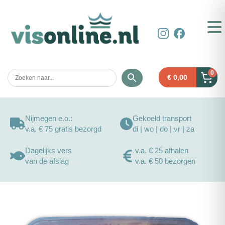
0
€
0,00
Nijmegen e.o.:
Gekoeld transport
v.a. € 75 gratis bezorgd
di | wo | do | vr | za
Dagelijks vers
v.a. € 25 afhalen
van de afslag
v.a. € 50 bezorgen