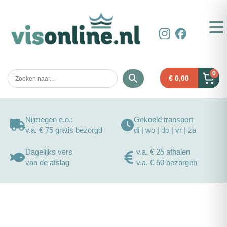
0
€
0,00
Nijmegen e.o.:
Gekoeld transport
v.a. € 75 gratis bezorgd
di | wo | do | vr | za
Dagelijks vers
v.a. € 25 afhalen
van de afslag
v.a. € 50 bezorgen