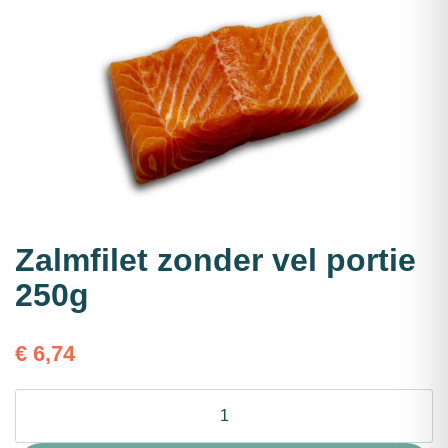
Zalmfilet zonder vel portie
250g
€
6,74
Zalmfilet
zonder
vel