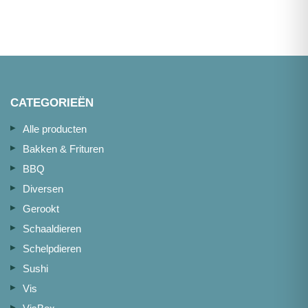
vel
zonder
portie
graat
180g
170-
aantal
220g
1kg
aantal
CATEGORIEËN
Alle producten
Bakken & Frituren
BBQ
Diversen
Gerookt
Schaaldieren
Schelpdieren
Sushi
Vis