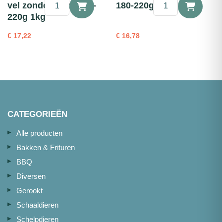
❄
❄
vel zonder graat 170-
180-220g 1kg
Papegaaivisfilet
Zwaardvissteaks
220g 1kg
met
180-
vel
220g
€
17,22
€
16,78
zonder
1kg
graat
aantal
170-
220g
1kg
aantal
CATEGORIEËN
Alle producten
Bakken & Frituren
BBQ
Diversen
Gerookt
Schaaldieren
Schelpdieren