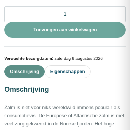
Zalmfilet
zonder
vel
ca.
Toevoegen aan winkelwagen
1,5kg
aantal
Verwachte bezorgdatum:
zaterdag 8 augustus 2026
Omschrijving
Eigenschappen
Omschrijving
Zalm is niet voor niks wereldwijd immens populair als
consumptievis. De Europese of Atlantische zalm is met
veel zorg gekweekt in de Noorse fjorden. Het hoge