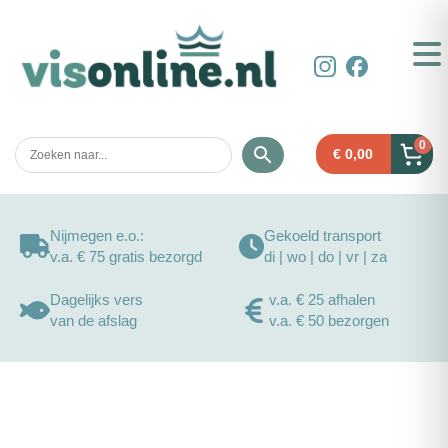
0
€
0,00
Nijmegen e.o.:
Gekoeld transport
v.a. € 75 gratis bezorgd
di | wo | do | vr | za
Dagelijks vers
v.a. € 25 afhalen
van de afslag
v.a. € 50 bezorgen