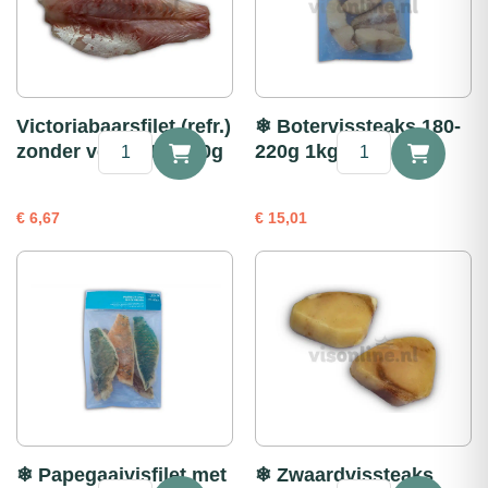
Victoriabaarsfilet (refr.)
❄ Botervissteaks 180-
Victoriabaarsfilet
❄
zonder vel portie 200g
220g 1kg
(refr.)
Botervissteaks
zonder
180-
vel
220g
€
6,67
€
15,01
portie
1kg
200g
aantal
aantal
❄ Papegaaivisfilet met
❄ Zwaardvissteaks