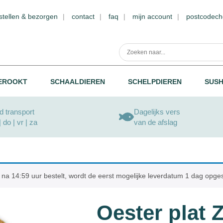
stellen & bezorgen
contact
faq
mijn account
postcodech
EROOKT
SCHAALDIEREN
SCHELPDIEREN
SUSH
 transport
Dagelijks vers
| do | vr | za
van de afslag
uct na 14:59 uur bestelt, wordt de eerst mogelijke leverdatum 1 dag opg
Oester plat 