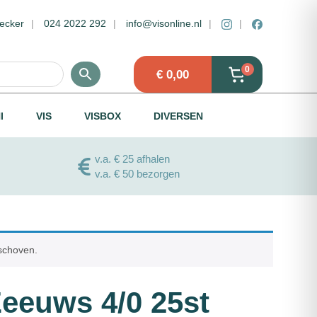
ecker
024 2022 292
info@visonline.nl
0
€
0,00
I
VIS
VISBOX
DIVERSEN
v.a. € 25 afhalen
v.a. € 50 bezorgen
eschoven.
Zeeuws 4/0 25st