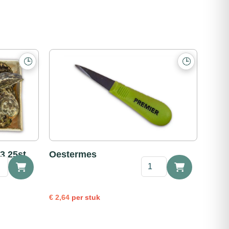
🕒
🕒
3 25st
Oestermes
er
Oestermes
se
aantal
uws
€
2,64
per stuk
l