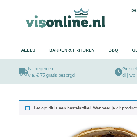
be
ALLES
BAKKEN & FRITUREN
BBQ
G
Nijmegen e.o.:
Gekoeld
v.a. € 75 gratis bezorgd
di | wo 
Let op: dit is een bestelartikel. Wanneer je dit prod