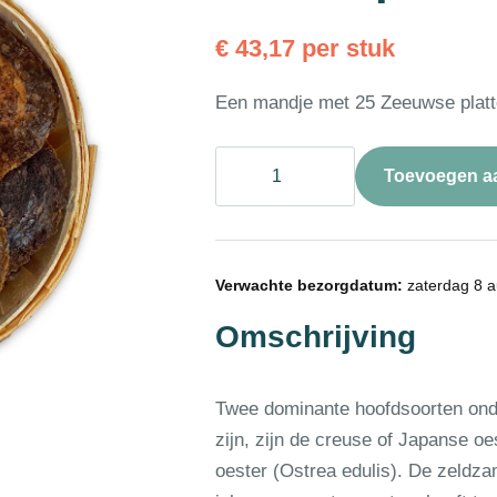
€
43,17
per stuk
Een mandje met 25 Zeeuwse platte
Oester
Toevoegen a
plat
Zeeuws
4/0
25st
aantal
Verwachte bezorgdatum:
zaterdag 8 a
Omschrijving
Twee dominante hoofdsoorten onde
zijn, zijn de creuse of Japanse oe
oester (Ostrea edulis). De zeldza