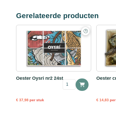
Gerelateerde producten
🕒
Oester Oysri nr2 24st
Oester c
Oester
Oysri
nr2
24st
€
37,98
per stuk
€
14,83
per
aantal