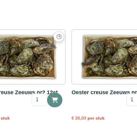
🕒
reuse Zeeuws nr2 12st
Oester creuse Zeeuws nr
Oester
Oest
creuse
creu
Zeeuws
Zee
nr2
nr3
 stuk
€
26,03
per stuk
12st
25st
aantal
aanta