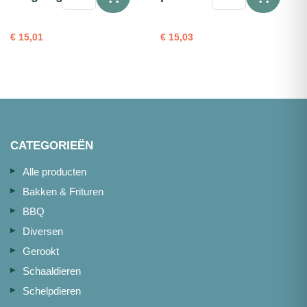
Botervissteaks
rood
180-
(refr.)
220g
portie
€
15,01
€
15,03
1kg
500g
aantal
aantal
CATEGORIEËN
Alle producten
Bakken & Frituren
BBQ
Diversen
Gerookt
Schaaldieren
Schelpdieren