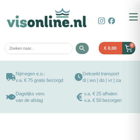
0
€
0,00
Nijmegen e.o.:
Gekoeld transport
v.a. € 75 gratis bezorgd
di | wo | do | vr | za
Dagelijks vers
v.a. € 25 afhalen
van de afslag
v.a. € 50 bezorgen