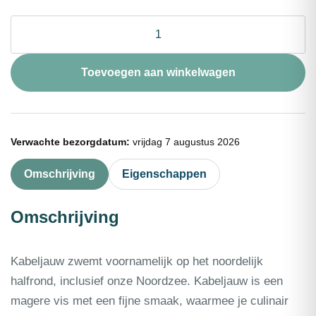
Kabeljauwhaas
zonder
vel
portie
Toevoegen aan winkelwagen
200g
aantal
Verwachte bezorgdatum:
vrijdag 7 augustus 2026
Omschrijving
Eigenschappen
Omschrijving
Kabeljauw zwemt voornamelijk op het noordelijk
halfrond, inclusief onze Noordzee. Kabeljauw is een
magere vis met een fijne smaak, waarmee je culinair