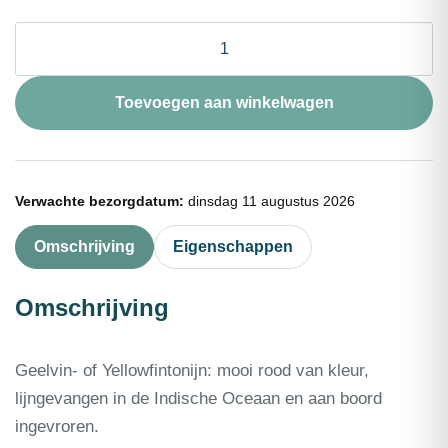
Tonijnfilet
rood
(refr.)
portie
Toevoegen aan winkelwagen
100g
aantal
Verwachte bezorgdatum:
dinsdag 11 augustus 2026
Omschrijving
Eigenschappen
Omschrijving
Geelvin- of Yellowfintonijn: mooi rood van kleur,
lijngevangen in de Indische Oceaan en aan boord
ingevroren.