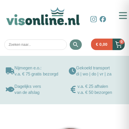
0
€
0,00
Nijmegen e.o.:
Gekoeld transport
v.a. € 75 gratis bezorgd
di | wo | do | vr | za
Dagelijks vers
v.a. € 25 afhalen
van de afslag
v.a. € 50 bezorgen