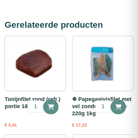
Gerelateerde producten
Tonijnfilet rood (refr.)
❄ Papegaaivisfilet met
Tonijnfilet
❄
portie 180g
vel zonder graat 170-
rood
Papegaaivisfilet
220g 1kg
(refr.)
met
portie
vel
€
5,41
€
17,22
180g
zonder
aantal
graat