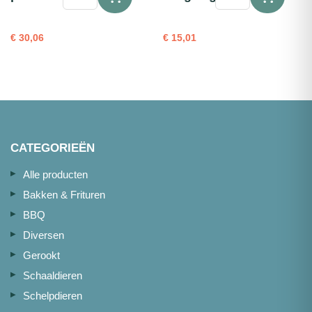
rood
Botervissteaks
(refr.)
180-
portie
220g
€
30,06
€
15,01
1kg
1kg
aantal
aantal
CATEGORIEËN
Alle producten
Bakken & Frituren
BBQ
Diversen
Gerookt
Schaaldieren
Schelpdieren