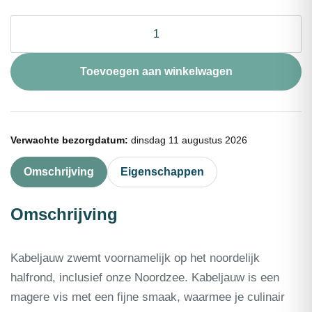
Kabeljauwhaas
zonder
vel
portie
Toevoegen aan winkelwagen
180g
aantal
Verwachte bezorgdatum:
dinsdag 11 augustus 2026
Omschrijving
Eigenschappen
Omschrijving
Kabeljauw zwemt voornamelijk op het noordelijk
halfrond, inclusief onze Noordzee. Kabeljauw is een
magere vis met een fijne smaak, waarmee je culinair