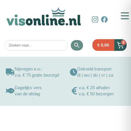
0
€
0,00
Nijmegen e.o.:
Gekoeld transport
v.a. € 75 gratis bezorgd
di | wo | do | vr | za
Dagelijks vers
v.a. € 25 afhalen
van de afslag
v.a. € 50 bezorgen