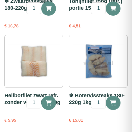
❄ Zwaardvissteaks
Tonijnfilet rood (refr.)
❄
Tonijnfilet
180-220g 1kg
portie 150g
Zwaardvissteaks
rood
180-
(refr.)
220g
portie
€
16,78
€
4,51
1kg
150g
aantal
aantal
Heilbotfilet zwart refr.
❄ Botervissteaks 180-
Heilbotfilet
❄
zonder vel portie 180g
220g 1kg
zwart
Botervissteaks
refr.
180-
zonder
220g
€
5,95
€
15,01
vel
1kg
portie
aantal