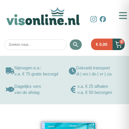
0
€
0,00
Nijmegen e.o.:
Gekoeld transport
v.a. € 75 gratis bezorgd
di | wo | do | vr | za
Dagelijks vers
v.a. € 25 afhalen
van de afslag
v.a. € 50 bezorgen