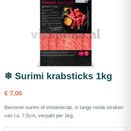
❄ Surimi krabsticks 1kg
€
7,06
Bevroren surimi of imitatiekrab, in lange ronde stroken
van ca. 7,5cm, verpakt per 1kg.
❄