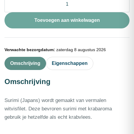
Surimi
krabsticks
1kg
Toevoegen aan winkelwagen
aantal
Verwachte bezorgdatum:
zaterdag 8 augustus 2026
Omschrijving
Eigenschappen
Omschrijving
Surimi (Japans) wordt gemaakt van vermalen
witvisfilet. Deze bevroren surimi met krabaroma
gebruik je hetzelfde als echt krabvlees.