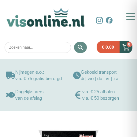
0
€
0,00
Nijmegen e.o.:
Gekoeld transport
v.a. € 75 gratis bezorgd
di | wo | do | vr | za
Dagelijks vers
v.a. € 25 afhalen
van de afslag
v.a. € 50 bezorgen