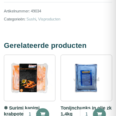
Artikelnummer:
49034
Categorieën:
Sushi
,
Visproducten
Gerelateerde producten
❄ Surimi kanimi
Tonijnchunks in olie zk
❄
Tonijnchunks
krabpoten 500g
1,4kg