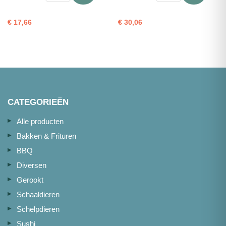
snapperfilet
(refr.)
met
portie
€
17,66
€
30,06
vel
1kg
170-
aantal
230g
1kg
aantal
CATEGORIEËN
Alle producten
Bakken & Frituren
BBQ
Diversen
Gerookt
Schaaldieren
Schelpdieren
Sushi