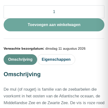
❄
Rode
mulfilet
met
Toevoegen aan winkelwagen
vel
40-
80g
1kg
aantal
Verwachte bezorgdatum:
dinsdag 11 augustus 2026
Omschrijving
Eigenschappen
Omschrijving
De mul (of rouget) is familie van de zeebarbelen die
voorkomt in het oosten van de Atlantische oceaan, de
Middellandse Zee en de Zwarte Zee. De vis is roze rood