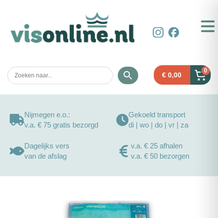
0
€
0,00
Nijmegen e.o.:
Gekoeld transport
v.a. € 75 gratis bezorgd
di | wo | do | vr | za
Dagelijks vers
v.a. € 25 afhalen
van de afslag
v.a. € 50 bezorgen