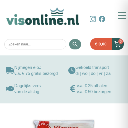
0
€
0,00
Nijmegen e.o.:
Gekoeld transport
v.a. € 75 gratis bezorgd
di | wo | do | vr | za
Dagelijks vers
v.a. € 25 afhalen
van de afslag
v.a. € 50 bezorgen