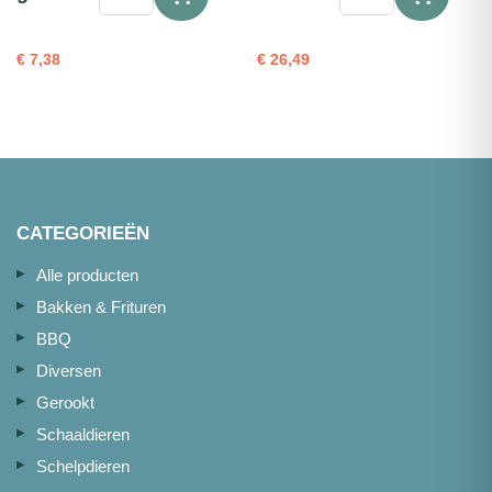
Inktvisringen
Garnalenkroket
gebatterd
Schilder
1kg
20st
€
7,38
€
26,49
aantal
75g
aantal
CATEGORIEËN
Alle producten
Bakken & Frituren
BBQ
Diversen
Gerookt
Schaaldieren
Schelpdieren