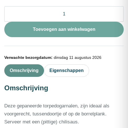
❄
Garnalen
gepeld
in
Toevoegen aan winkelwagen
beslag
(beignet)
1kg
aantal
Verwachte bezorgdatum:
dinsdag 11 augustus 2026
Omschrijving
Eigenschappen
Omschrijving
Deze gepaneerde torpedogarnalen, zijn ideaal als
voorgerecht, tussendoortje of op de borrelplank.
Serveer met een (pittige) chilisaus.