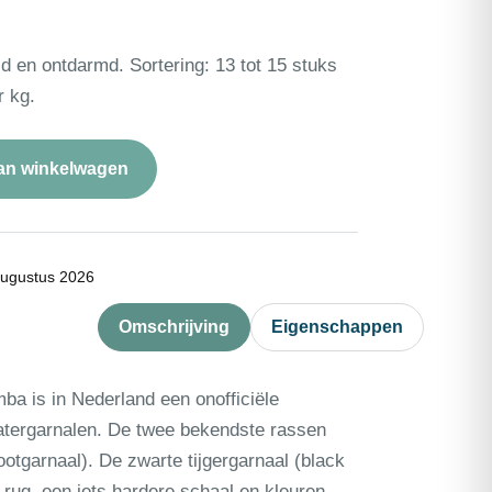
ld en ontdarmd. Sortering: 13 tot 15 stuks
r kg.
an winkelwagen
augustus 2026
Omschrijving
Eigenschappen
ba is in Nederland een onofficiële
tergarnalen. De twee bekendste rassen
ootgarnaal). De zwarte tijgergarnaal (black
 rug, een iets hardere schaal en kleuren