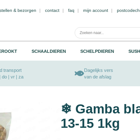
stellen & bezorgen
contact
faq
mijn account
postcodech
EROOKT
SCHAALDIEREN
SCHELPDIEREN
SUSH
 transport
Dagelijks vers
| do | vr | za
van de afslag
❄ Gamba bla
13-15 1kg