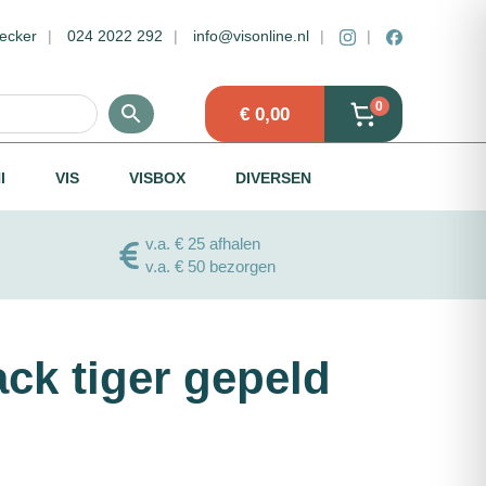
ecker
024 2022 292
info@visonline.nl
0
€
0,00
I
VIS
VISBOX
DIVERSEN
v.a. € 25 afhalen
v.a. € 50 bezorgen
ck tiger gepeld