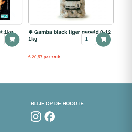
st 1kg
❄ Gamba black tiger gepeld 8-12
❄
1kg
alen
Gamba
eeg
black
t
tiger
€
20,57
per stuk
gepeld
l
8-
12
1kg
aantal
BLIJF OP DE HOOGTE