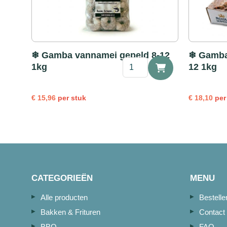
❄ Gamba vannamei gepeld 8-12
❄ Gamba 
❄
1kg
12 1kg
Gamba
vannamei
gepeld
€
15,96
per stuk
€
18,10
per
8-
12
1kg
aantal
CATEGORIEËN
MENU
Alle producten
Bestell
Bakken & Frituren
Contact
BBQ
FAQ