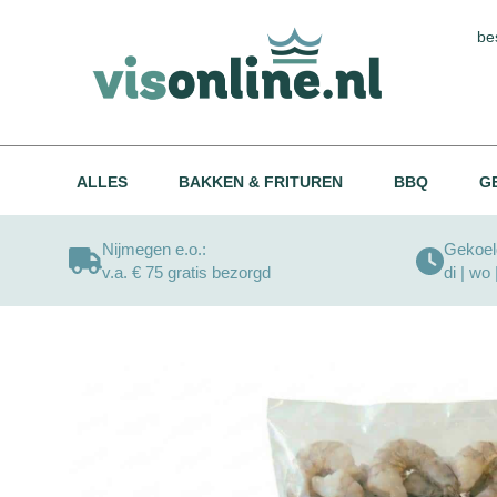
be
ALLES
BAKKEN & FRITUREN
BBQ
G
Nijmegen e.o.:
Gekoeld
v.a. € 75 gratis bezorgd
di | wo 