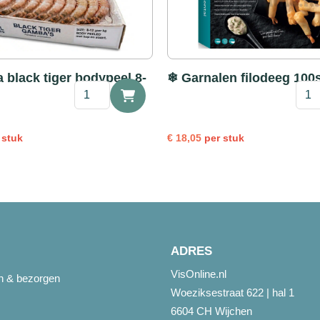
black tiger bodypeel 8-
❄ Garnalen filodeeg 100
❄
❄
Gamba
Garn
black
filod
tiger
100s
 stuk
€
18,05
per stuk
bodypeel
1kg
8-
aanta
12
1kg
aantal
ADRES
VisOnline.nl
en & bezorgen
Woeziksestraat 622 | hal 1
6604 CH Wijchen