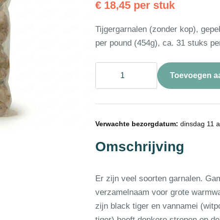
€
18,45
per stuk
Tijgergarnalen (zonder kop), gepe
per pound (454g), ca. 31 stuks pe
❄
Toevoegen a
Gamba
black
tiger
gepeld
13-
Verwachte bezorgdatum:
dinsdag 11 
15
1kg
Omschrijving
aantal
Er zijn veel soorten garnalen. Gam
verzamelnaam voor grote warmwa
zijn black tiger en vannamei (witp
tiger) heeft donkere strepen op de