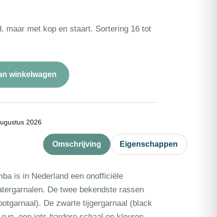
, maar met kop en staart. Sortering 16 tot
an winkelwagen
augustus 2026
Omschrijving
Eigenschappen
ba is in Nederland een onofficiële
tergarnalen. De twee bekendste rassen
ootgarnaal). De zwarte tijgergarnaal (black
 rug, een iets hardere schaal en kleuren