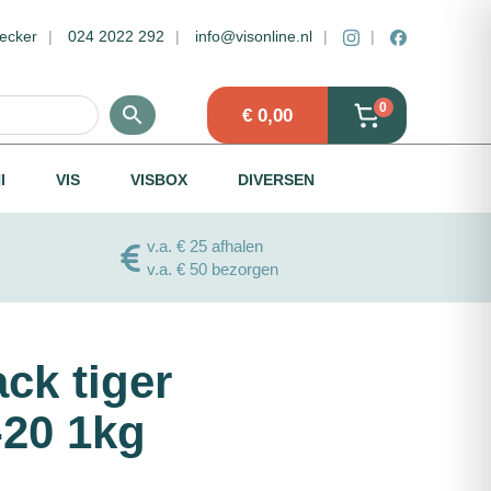
ecker
024 2022 292
info@visonline.nl
0
€
0,00
I
VIS
VISBOX
DIVERSEN
v.a. € 25 afhalen
v.a. € 50 bezorgen
ck tiger
-20 1kg