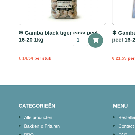
❄ Gamba black tiger easy peel
❄ Gamba 
❄
16-20 1kg
peel 16-
Gamba
black
tiger
€
14,54
per stuk
€
21,59
per
easy
peel
16-
20
1kg
aantal
CATEGORIEËN
MENU
Alle producten
Bestell
Bakken & Frituren
Contact
BBQ
FAQ