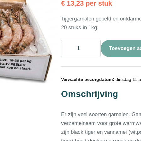
€
13,23
per stuk
Tijgergarnalen gepeld en ontdarmd
20 stuks in 1kg.
❄
Toevoegen a
Gamba
black
tiger
bodypeel
16-
Verwachte bezorgdatum:
dinsdag 11 
20
1kg
Omschrijving
aantal
Er zijn veel soorten garnalen. Gam
verzamelnaam voor grote warmwa
zijn black tiger en vannamei (witp
tiger) heeft donkere strepen op de