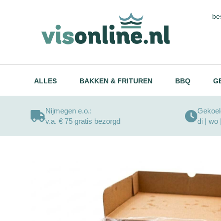
be
ALLES
BAKKEN & FRITUREN
BBQ
G
Nijmegen e.o.:
Gekoeld
v.a. € 75 gratis bezorgd
di | wo 