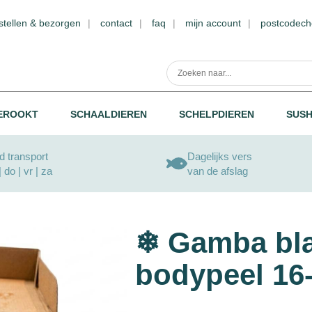
stellen & bezorgen
contact
faq
mijn account
postcodech
EROOKT
SCHAALDIEREN
SCHELPDIEREN
SUSH
 transport
Dagelijks vers
| do | vr | za
van de afslag
❄ Gamba bla
bodypeel 16