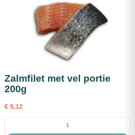
Zalmfilet met vel portie
200g
€
5,12
Zalmfilet
met
vel