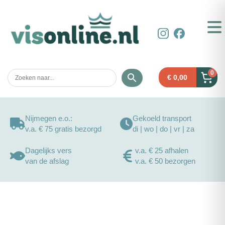
0
€
0,00
Nijmegen e.o.:
Gekoeld transport
v.a. € 75 gratis bezorgd
di | wo | do | vr | za
Dagelijks vers
v.a. € 25 afhalen
van de afslag
v.a. € 50 bezorgen