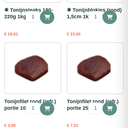
❄ Tonijnsteaks 180-
❄ Tonijnblokjes (rood)
❄
❄
220g 1kg
1,5cm 1kg (2x 500g)
Tonijnsteaks
Tonijnblokjes
180-
(rood)
220g
1,5cm
€
18,81
€
23,84
1kg
1kg
aantal
(2x
500g)
aantal
Tonijnfilet rood (refr.)
Tonijnfilet rood (refr.)
Tonijnfilet
Tonijnfilet
portie 100g
portie 250g
rood
rood
(refr.)
(refr.)
portie
portie
€
3,00
€
7,51