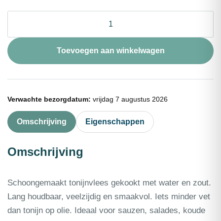
Tonijnchunks
in
water
zk
Toevoegen aan winkelwagen
1,4kg
aantal
Verwachte bezorgdatum:
vrijdag 7 augustus 2026
Omschrijving
Eigenschappen
Omschrijving
Schoongemaakt tonijnvlees gekookt met water en zout.
Lang houdbaar, veelzijdig en smaakvol. Iets minder vet
dan tonijn op olie. Ideaal voor sauzen, salades, koude