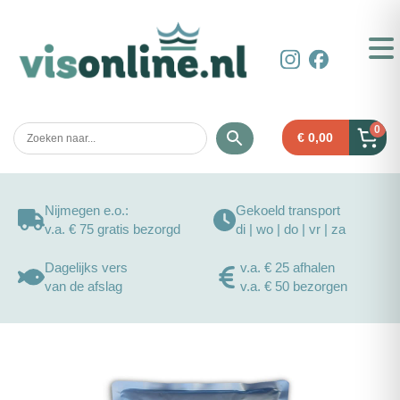
0
€
0,00
Nijmegen e.o.:
Gekoeld transport
v.a. € 75 gratis bezorgd
di | wo | do | vr | za
Dagelijks vers
v.a. € 25 afhalen
van de afslag
v.a. € 50 bezorgen