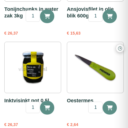
Tonijnchunks in water
Ansjovisfilet in olie
Tonijnchunks
Ansjovisfilet
zak 3kg
blik 600g
in
in
water
olie
zak
blik
€
26,37
€
15,63
3kg
600g
aantal
aantal
🕒
Inktvisinkt pot 0,5l
Oestermes
Inktvisinkt
Oestermes
pot
aantal
0,5l
aantal
€
26,37
€
2,64