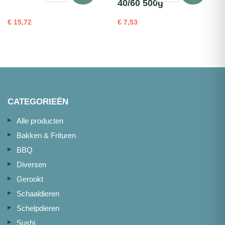
40/60 500g
17-
(ecrevisse)
20
gekookt
€
15,72
€
7,53
1kg
40/60
aantal
500g
aantal
CATEGORIEËN
Alle producten
Bakken & Frituren
BBQ
Diversen
Gerookt
Schaaldieren
Schelpdieren
Sushi