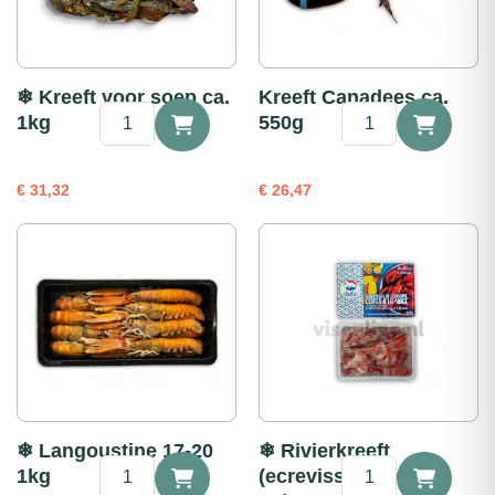
❄ Kreeft voor soep ca.
Kreeft Canadees ca.
❄
Kreeft
1kg
550g
Kreeft
Canadees
voor
ca.
soep
550g
€
31,32
€
26,47
ca.
aantal
1kg
aantal
❄ Langoustine 17-20
❄ Rivierkreeft
❄
❄
1kg
(ecrevisse) gekookt
Langoustine
Rivierkreeft