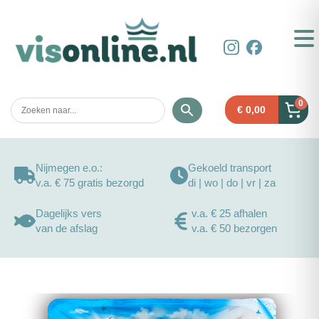
0
€
0,00
Nijmegen e.o.:
Gekoeld transport
v.a. € 75 gratis bezorgd
di | wo | do | vr | za
Dagelijks vers
v.a. € 25 afhalen
van de afslag
v.a. € 50 bezorgen