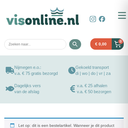
0
€
0,00
Nijmegen e.o.:
Gekoeld transport
v.a. € 75 gratis bezorgd
di | wo | do | vr | za
Dagelijks vers
v.a. € 25 afhalen
van de afslag
v.a. € 50 bezorgen
Let op: dit is een bestelartikel. Wanneer je dit product