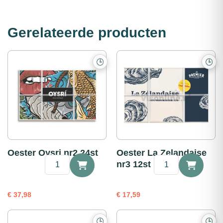
Gerelateerde producten
🕒
🕒
Oester Oysri nr2 24st
Oester La Zelandaise
Oester
Oester
nr3 12st
Oysri
La
nr2
Zelandaise
24st
nr3
€
37,98
€
17,59
aantal
12st
aantal
🕒
🕒