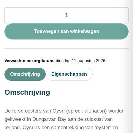
Oester
Oysri
nr2
12st
Toevoegen aan winkelwagen
aantal
Verwachte bezorgdatum:
dinsdag 11 augustus 2026
Omschrijving
Eigenschappen
Omschrijving
De Ierse oesters van Oysri (spreek uit: iaesri) worden
gekweekt in Dungarvan Bay aan de zuidkust van
Ierland. Oysri is een samentrekking van ‘oyster’ en