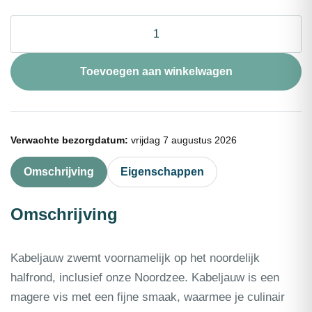
Kabeljauwhaas
met
vel
portie
Toevoegen aan winkelwagen
180g
aantal
Verwachte bezorgdatum:
vrijdag 7 augustus 2026
Omschrijving
Eigenschappen
Omschrijving
Kabeljauw zwemt voornamelijk op het noordelijk
halfrond, inclusief onze Noordzee. Kabeljauw is een
magere vis met een fijne smaak, waarmee je culinair