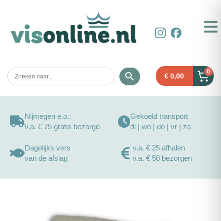
0
€
0,00
Nijmegen e.o.:
Gekoeld transport
v.a. € 75 gratis bezorgd
di | wo | do | vr | za
Dagelijks vers
v.a. € 25 afhalen
van de afslag
v.a. € 50 bezorgen