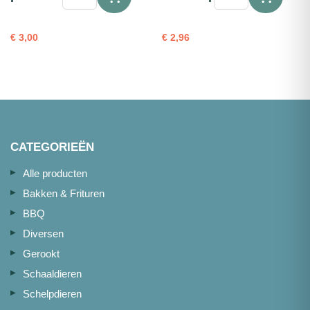
rood
zwart
(refr.)
refr.
portie
met
€
3,00
€
2,96
100g
vel
aantal
portie
100g
aantal
CATEGORIEËN
Alle producten
Bakken & Frituren
BBQ
Diversen
Gerookt
Schaaldieren
Schelpdieren