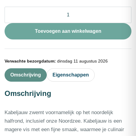
Kabeljauwhaas
met
vel
portie
Toevoegen aan winkelwagen
150g
aantal
Verwachte bezorgdatum:
dinsdag 11 augustus 2026
Omschrijving
Eigenschappen
Omschrijving
Kabeljauw zwemt voornamelijk op het noordelijk
halfrond, inclusief onze Noordzee. Kabeljauw is een
magere vis met een fijne smaak, waarmee je culinair