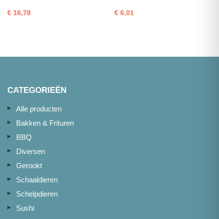
220g
vel
€
16,78
€
6,01
1kg
portie180g
aantal
aantal
CATEGORIEËN
Alle producten
Bakken & Frituren
BBQ
Diversen
Gerookt
Schaaldieren
Schelpdieren
Sushi