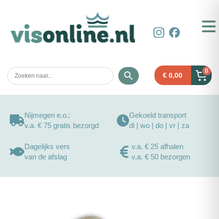
0
€
0,00
Nijmegen e.o.:
Gekoeld transport
v.a. € 75 gratis bezorgd
di | wo | do | vr | za
Dagelijks vers
v.a. € 25 afhalen
van de afslag
v.a. € 50 bezorgen