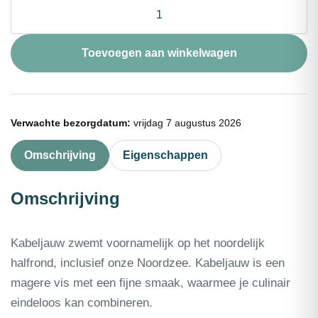
Kabeljauwfilet
zonder
vel
portie
Toevoegen aan winkelwagen
180g
aantal
Verwachte bezorgdatum:
vrijdag 7 augustus 2026
Omschrijving
Eigenschappen
Omschrijving
Kabeljauw zwemt voornamelijk op het noordelijk
halfrond, inclusief onze Noordzee. Kabeljauw is een
magere vis met een fijne smaak, waarmee je culinair
eindeloos kan combineren.