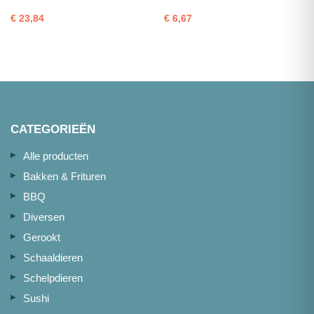
1,5cm
vel
€
23,84
€
6,67
1kg
portie
(2x
200g
500g)
aantal
aantal
CATEGORIEËN
Alle producten
Bakken & Frituren
BBQ
Diversen
Gerookt
Schaaldieren
Schelpdieren
Sushi