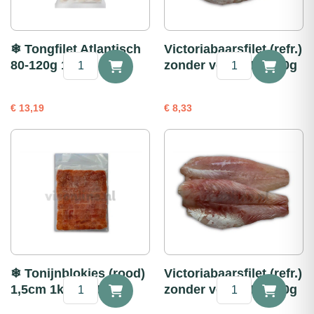
❄ Tongfilet Atlantisch
Victoriabaarsfilet (refr.)
❄
Victoriabaarsfilet
80-120g 1kg
zonder vel portie 250g
Tongfilet
(refr.)
Atlantisch
zonder
80-
vel
€
13,19
€
8,33
120g
portie
1kg
250g
aantal
aantal
❄ Tonijnblokjes (rood)
Victoriabaarsfilet (refr.)
❄
Victoriabaarsfilet
1,5cm 1kg (2x 500g)
zonder vel portie 200g
Tonijnblokjes
(refr.)
(rood)
zonder