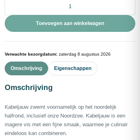
Kabeljauwfilet
zonder
vel
portie
Toevoegen aan winkelwagen
100g
aantal
Verwachte bezorgdatum:
zaterdag 8 augustus 2026
Omschrijving
Eigenschappen
Omschrijving
Kabeljauw zwemt voornamelijk op het noordelijk
halfrond, inclusief onze Noordzee. Kabeljauw is een
magere vis met een fijne smaak, waarmee je culinair
eindeloos kan combineren.