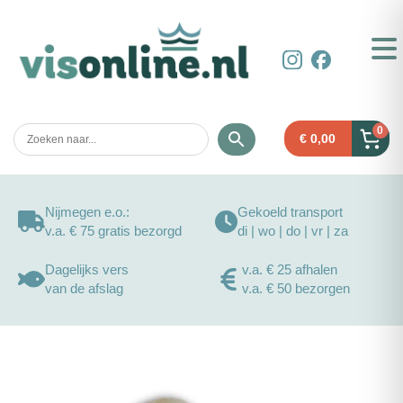
0
€
0,00
Nijmegen e.o.:
Gekoeld transport
v.a. € 75 gratis bezorgd
di | wo | do | vr | za
Dagelijks vers
v.a. € 25 afhalen
van de afslag
v.a. € 50 bezorgen