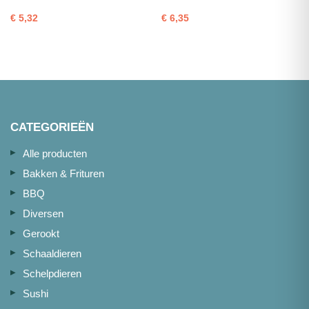
met
220g
€
5,32
€
6,35
vel
1kg
portie
aantal
180g
aantal
CATEGORIEËN
Alle producten
Bakken & Frituren
BBQ
Diversen
Gerookt
Schaaldieren
Schelpdieren
Sushi