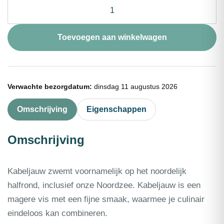
Kabeljauwfilet
met
vel
portie
Toevoegen aan winkelwagen
250g
aantal
Verwachte bezorgdatum:
dinsdag 11 augustus 2026
Omschrijving
Eigenschappen
Omschrijving
Kabeljauw zwemt voornamelijk op het noordelijk
halfrond, inclusief onze Noordzee. Kabeljauw is een
magere vis met een fijne smaak, waarmee je culinair
eindeloos kan combineren.