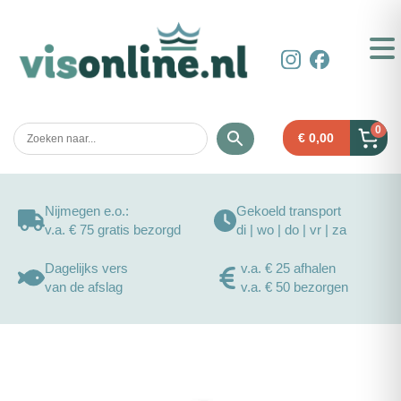
0
€
0,00
Nijmegen e.o.:
Gekoeld transport
v.a. € 75 gratis bezorgd
di | wo | do | vr | za
Dagelijks vers
v.a. € 25 afhalen
van de afslag
v.a. € 50 bezorgen