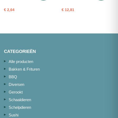
water
zk
€
2,64
€
12,81
1,4kg
aantal
CATEGORIEËN
Alle producten
Bakken & Frituren
BBQ
Diversen
Gerookt
Schaaldieren
Schelpdieren
Sushi