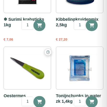
❄ Surimi krabsticks
Kibbelingkruidenmix
❄
Kibbelingkruidenmi
1kg
2,5kg
Surimi
2,5kg
krabsticks
aantal
1kg
€
7,06
€
27,20
aantal
🕒
Oestermes
Tonijnchunks in water
Oestermes
Tonijnchunks
zk 1,4kg
aantal
in