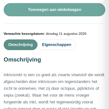
0,5l
aantal
Toevoegen aan winkelwagen
Verwachte bezorgdatum:
dinsdag 11 augustus 2026
Omschrijving
Eigenschappen
Omschrijving
Inktvisinkt is een zo goed als zwarte vloeistof die wordt
afgescheiden door inktvissen om tegenstanders het
zicht te ontnemen. Het zij door octopus, pijlinktvis of
sepia (zeekat). Waar het voor de mens vroeger
fungeerde als inkt, wordt het tegenwoordig vooral
culinair ingezet door er pasta of rijst (risotto en ook