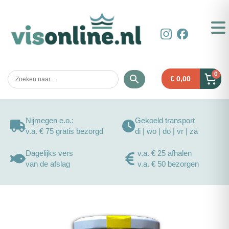
0
€
0,00
Nijmegen e.o.:
Gekoeld transport
v.a. € 75 gratis bezorgd
di | wo | do | vr | za
Dagelijks vers
v.a. € 25 afhalen
van de afslag
v.a. € 50 bezorgen