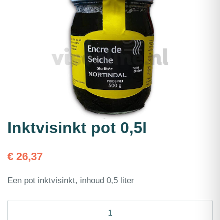
Inktvisinkt pot 0,5l
€
26,37
Een pot inktvisinkt, inhoud 0,5 liter
Inktvisinkt
pot