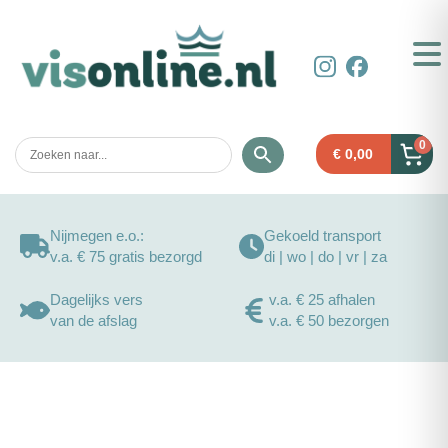
0
€
0,00
Nijmegen e.o.:
Gekoeld transport
v.a. € 75 gratis bezorgd
di | wo | do | vr | za
Dagelijks vers
v.a. € 25 afhalen
van de afslag
v.a. € 50 bezorgen