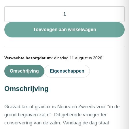
❄
Zalmzijde
gravadlax
gesneden
Toevoegen aan winkelwagen
ca.
1
kg
aantal
Verwachte bezorgdatum:
dinsdag 11 augustus 2026
Omschrijving
Eigenschappen
Omschrijving
Gravad lax of gravlax is Noors en Zweeds voor “in de
grond begraven zalm”. Dit gebeurde vroeger ter
conservering van de zalm. Vandaag de dag staat