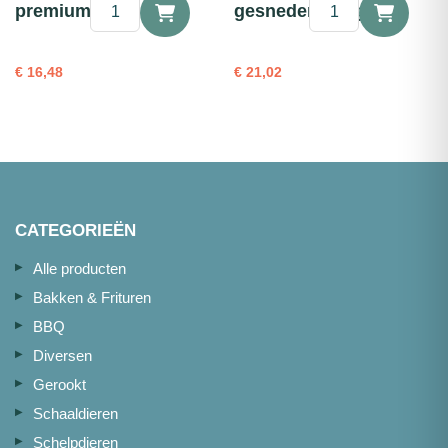
❄
Zalmfilet
premium 500g
gesneden 500g
Forelfilet
gerookt
gerookt
lang
premium
gesneden
€
16,48
€
21,02
500g
500g
aantal
aantal
CATEGORIEËN
Alle producten
Bakken & Frituren
BBQ
Diversen
Gerookt
Schaaldieren
Schelpdieren