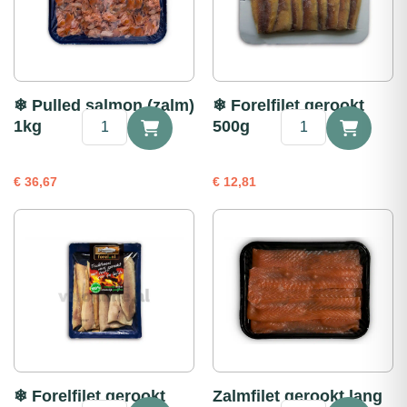
❄ Pulled salmon (zalm)
❄ Forelfilet gerookt
❄
❄
1kg
500g
Pulled
Forelfilet
salmon
gerookt
(zalm)
500g
€
36,67
€
12,81
1kg
aantal
aantal
❄ Forelfilet gerookt
Zalmfilet gerookt lang