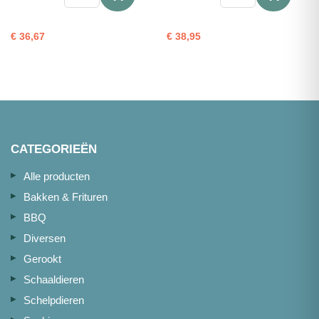
Pulled
gerookt
salmon
500g
(zalm)
aantal
€
36,67
€
38,95
1kg
aantal
CATEGORIEËN
Alle producten
Bakken & Frituren
BBQ
Diversen
Gerookt
Schaaldieren
Schelpdieren