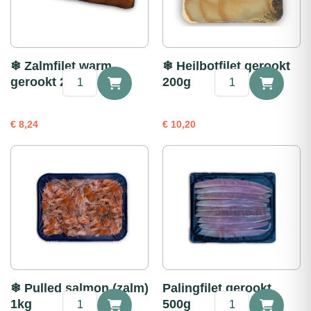
❄ Zalmfilet warm
❄ Heilbotfilet gerookt
❄
❄
gerookt 200g
200g
Zalmfilet
Heilbotfilet
warm
gerookt
gerookt
200g
€
8,24
€
10,20
200g
aantal
aantal
❄ Pulled salmon (zalm)
Palingfilet gerookt
❄
Palingfilet
1kg
500g