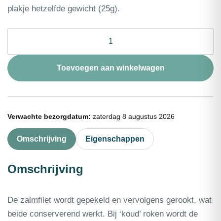
plakje hetzelfde gewicht (25g).
❄
Zalmfilet
gerookt
portion
Toevoegen aan winkelwagen
control
(sandwich)
20st
25g
500g
Verwachte bezorgdatum:
zaterdag 8 augustus 2026
aantal
Omschrijving
Eigenschappen
Omschrijving
De zalmfilet wordt gepekeld en vervolgens gerookt, wat
beide conserverend werkt. Bij ‘koud’ roken wordt de