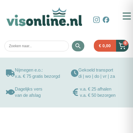
0
€
0,00
Nijmegen e.o.:
Gekoeld transport
v.a. € 75 gratis bezorgd
di | wo | do | vr | za
Dagelijks vers
v.a. € 25 afhalen
van de afslag
v.a. € 50 bezorgen