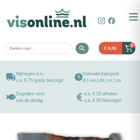
0
€
0,00
Nijmegen e.o.:
Gekoeld transport
v.a. € 75 gratis bezorgd
di | wo | do | vr | za
Dagelijks vers
v.a. € 25 afhalen
van de afslag
v.a. € 50 bezorgen