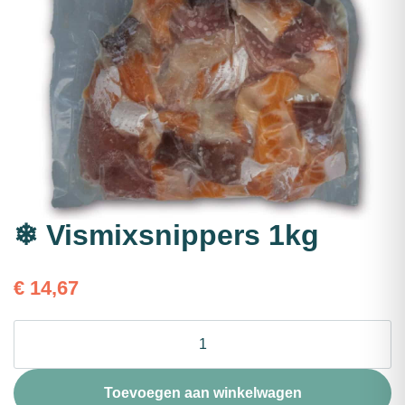
❄ Vismixsnippers 1kg
€
14,67
❄
Vismixsnippers
1kg
aantal
Toevoegen aan winkelwagen