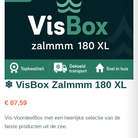
❄ VisBox Zalmmm 180 XL
€
87,59
Vis-VoordeelBox met een heerlijke selectie van de
beste producten uit de zee.