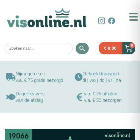
0
€
0,00
Nijmegen e.o.:
Gekoeld transport
v.a. € 75 gratis bezorgd
di | wo | do | vr | za
Dagelijks vers
v.a. € 25 afhalen
van de afslag
v.a. € 50 bezorgen