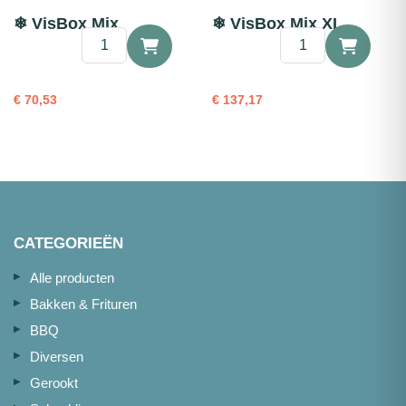
❄ VisBox Mix
❄ VisBox Mix XL
❄
❄
VisBox
VisBox
Mix
Mix
aantal
XL
€
70,53
€
137,17
aantal
CATEGORIEËN
Alle producten
Bakken & Frituren
BBQ
Diversen
Gerookt