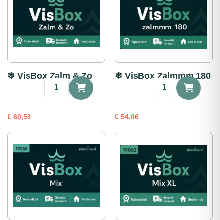
❄ VisBox Zalm & Zo
❄ VisBox Zalmmm 180
❄
❄
VisBox
VisBox
Zalm
Zalmmm
&
180
€
60,58
€
54,06
Zo
aantal
aantal