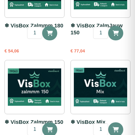
❄ VisBox Zalmmm 180
❄ VisBox ZalmJauw
❄
❄
150
VisBox
VisBox
Zalmmm
ZalmJauw
180
150
€
54,06
€
77,04
aantal
aantal
❄ VisBox Zalmmm 150
❄ VisBox Mix
❄
❄
VisBox
VisBox