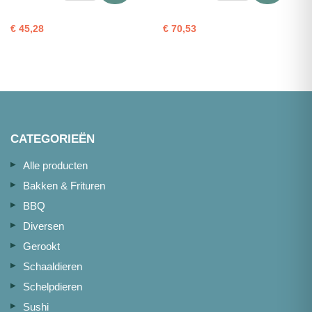
Zalmmm
Mix
150
aantal
€
45,28
€
70,53
aantal
CATEGORIEËN
Alle producten
Bakken & Frituren
BBQ
Diversen
Gerookt
Schaaldieren
Schelpdieren
Sushi