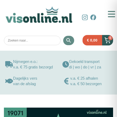
0
€
0,00
Nijmegen e.o.:
Gekoeld transport
v.a. € 75 gratis bezorgd
di | wo | do | vr | za
Dagelijks vers
v.a. € 25 afhalen
van de afslag
v.a. € 50 bezorgen