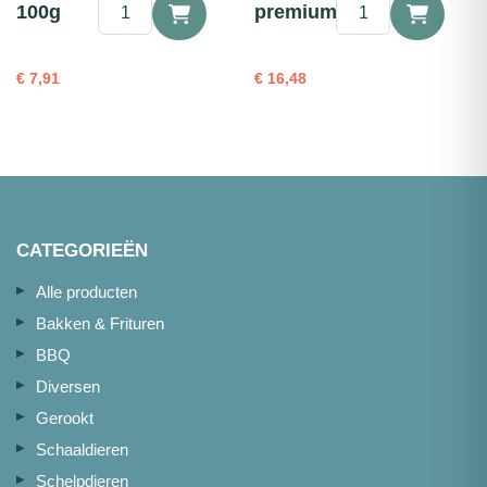
Palingfilet
❄
100g
premium 500g
gerookt
Forelfilet
100g
gerookt
aantal
premium
€
7,91
€
16,48
500g
aantal
CATEGORIEËN
Alle producten
Bakken & Frituren
BBQ
Diversen
Gerookt
Schaaldieren
Schelpdieren