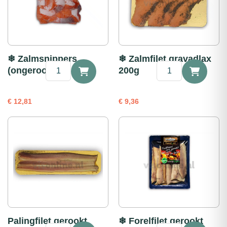
❄ Zalmsnippers
❄ Zalmfilet gravadlax
❄
❄
(ongerookt) ca. 1kg
200g
Zalmsnippers
Zalmfilet
(ongerookt)
gravadlax
ca.
200g
€
12,81
€
9,36
1kg
aantal
aantal
Palingfilet gerookt
❄ Forelfilet gerookt