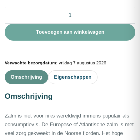
❄
Pulled
salmon
(zalm)
Toevoegen aan winkelwagen
1kg
aantal
Verwachte bezorgdatum:
vrijdag 7 augustus 2026
Omschrijving
Eigenschappen
Omschrijving
Zalm is niet voor niks wereldwijd immens populair als
consumptievis. De Europese of Atlantische zalm is met
veel zorg gekweekt in de Noorse fjorden. Het hoge