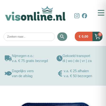
0
€
0,00
Nijmegen e.o.:
Gekoeld transport
v.a. € 75 gratis bezorgd
di | wo | do | vr | za
Dagelijks vers
v.a. € 25 afhalen
van de afslag
v.a. € 50 bezorgen