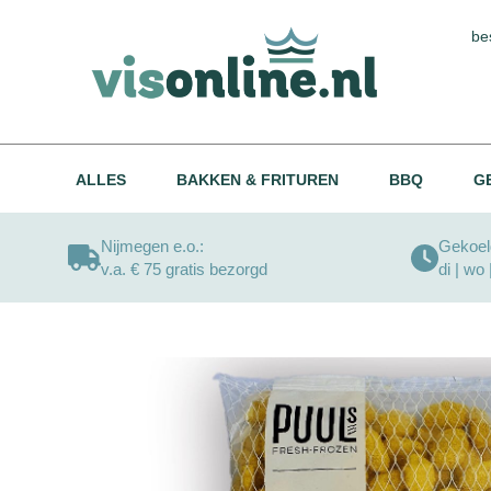
be
ALLES
BAKKEN & FRITUREN
BBQ
G
Nijmegen e.o.:
Gekoeld
v.a. € 75 gratis bezorgd
di | wo 