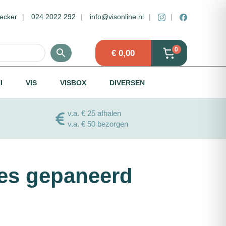
ecker
024 2022 292
info@visonline.nl
0
€
0,00
I
VIS
VISBOX
DIVERSEN
v.a. € 25 afhalen
v.a. € 50 bezorgen
es gepaneerd