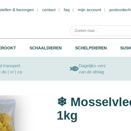
stellen & bezorgen
contact
faq
mijn account
postcodech
EROOKT
SCHAALDIEREN
SCHELPDIEREN
SUSH
 transport
Dagelijks vers
| do | vr | za
van de afslag
❄ Mosselvle
1kg