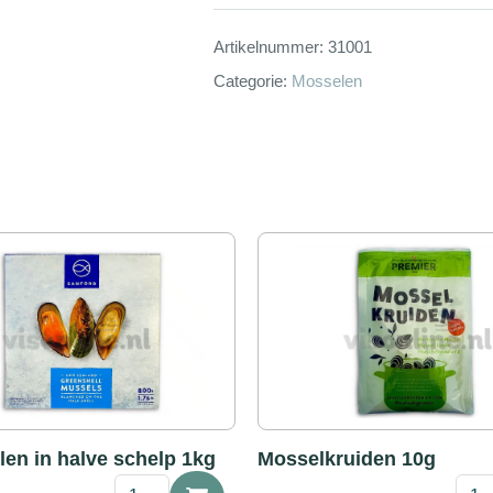
Artikelnummer:
31001
Categorie:
Mosselen
en in halve schelp 1kg
Mosselkruiden 10g
❄
Moss