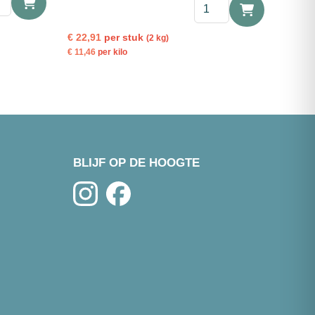
Mosselen
jumbo
l
2kg
€
22,91
per stuk
(2 kg)
|
€
11,46
per kilo
45-
55st/kg
aantal
BLIJF OP DE HOOGTE