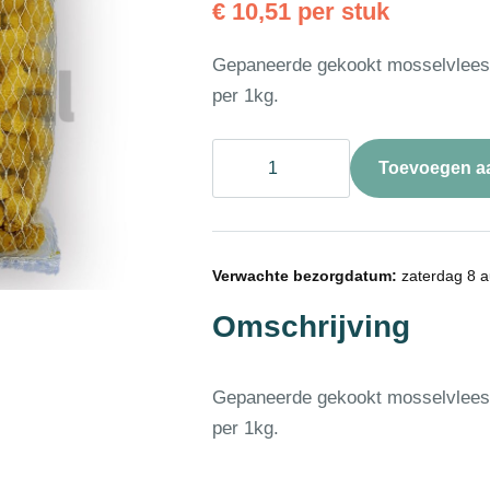
€
10,51
per stuk
Gepaneerde gekookt mosselvlees 
per 1kg.
❄
Toevoegen a
Mosselvlees
gepaneerd
1kg
aantal
Verwachte bezorgdatum:
zaterdag 8 a
Omschrijving
Gepaneerde gekookt mosselvlees 
per 1kg.