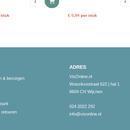
Mosselen
10g
in
aanta
halve
 stuk
€
0,94
per stuk
schelp
1kg
aantal
ADRES
VisOnline.nl
en & bezorgen
Woeziksestraat 622 | hal 1
6604 CH Wijchen
ount
024 2022 292
 retouren
info@visonline.nl