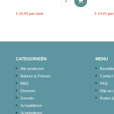
Mosselvlees
100-
200
€
10,05
per stuk
€
14,91
per
1kg
aantal
CATEGORIEËN
MENU
Alle producten
Bestell
Bakken & Frituren
Contact
BBQ
FAQ
Diversen
Mijn acc
Gerookt
Ruilen &
Schaaldieren
Schelpdieren