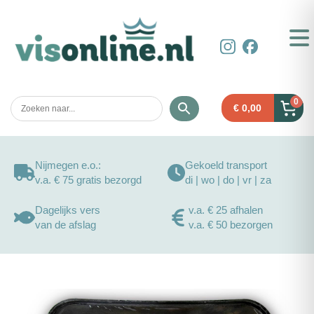
0
€
0,00
Nijmegen e.o.:
Gekoeld transport
v.a. € 75 gratis bezorgd
di | wo | do | vr | za
Dagelijks vers
v.a. € 25 afhalen
van de afslag
v.a. € 50 bezorgen