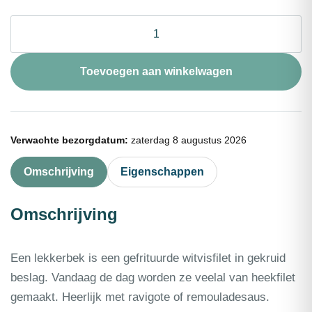
❄
Lekkerbek
ambachtelijk
voorgebakken
Toevoegen aan winkelwagen
1kg
aantal
Verwachte bezorgdatum:
zaterdag 8 augustus 2026
Omschrijving
Eigenschappen
Omschrijving
Een lekkerbek is een gefrituurde witvisfilet in gekruid
beslag. Vandaag de dag worden ze veelal van heekfilet
gemaakt. Heerlijk met ravigote of remouladesaus.