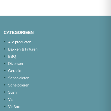
16-
20
1kg
aantal
CATEGORIEËN
Alle producten
Bakken & Frituren
BBQ
Diversen
Gerookt
Schaaldieren
Schelpdieren
Sushi
Vis
VisBox