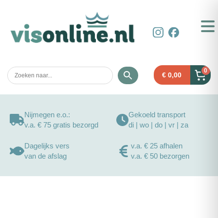
0
€
0,00
Nijmegen e.o.:
Gekoeld transport
v.a. € 75 gratis bezorgd
di | wo | do | vr | za
Dagelijks vers
v.a. € 25 afhalen
van de afslag
v.a. € 50 bezorgen