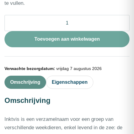
te vullen.
❄
Inktvis
Californie
1kg
Toevoegen aan winkelwagen
netto
aantal
Verwachte bezorgdatum:
vrijdag 7 augustus 2026
Omschrijving
Eigenschappen
Omschrijving
Inktvis is een verzamelnaam voor een groep van
verschillende weekdieren, enkel levend in de zee: de