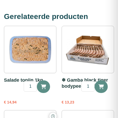
Gerelateerde producten
Salade tonijn 1kg
❄ Gamba black tiger
Salade
❄
bodypeel 16-20 1kg
tonijn
Gamba
1kg
black
aantal
tiger
€
14,94
€
13,23
bodypeel
16-
20
🕒