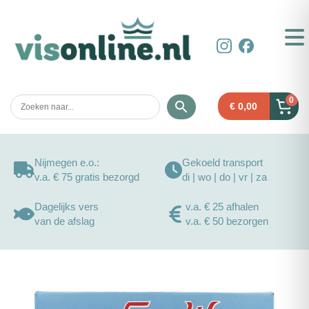
0
€
0,00
Nijmegen e.o.:
Gekoeld transport
v.a. € 75 gratis bezorgd
di | wo | do | vr | za
Dagelijks vers
v.a. € 25 afhalen
van de afslag
v.a. € 50 bezorgen