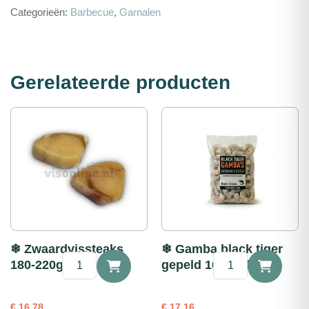
Categorieën:
Barbecue
,
Garnalen
Gerelateerde producten
❄ Zwaardvissteaks
❄ Gamba black tiger
❄
❄
180-220g 1kg
gepeld 16-20 1kg
Zwaardvissteaks
Gamba
180-
black
220g
tiger
€
16,78
€
17,16