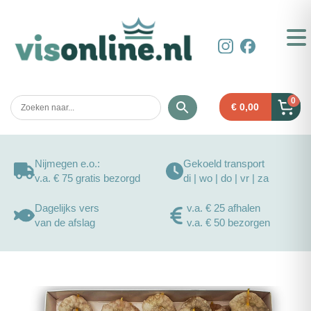
0
€
0,00
Nijmegen e.o.:
Gekoeld transport
v.a. € 75 gratis bezorgd
di | wo | do | vr | za
Dagelijks vers
v.a. € 25 afhalen
van de afslag
v.a. € 50 bezorgen