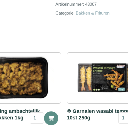
Artikelnummer:
43007
Categorie:
Bakken & Frituren
ing ambachtelijk
❄ Garnalen wasabi tempu
❄
❄
akken 1kg
10st 250g
Kibbeling
Garn
ambachtelijk
wasa