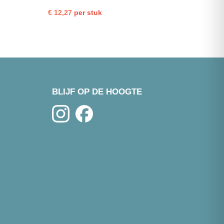
ura
30st
€
12,27
per stuk
25g
750g
aantal
l
BLIJF OP DE HOOGTE