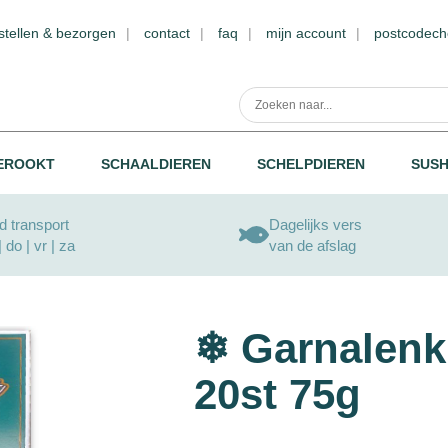
stellen & bezorgen
contact
faq
mijn account
postcodech
EROOKT
SCHAALDIEREN
SCHELPDIEREN
SUSH
 transport
Dagelijks vers
| do | vr | za
van de afslag
❄ Garnalenk
20st 75g