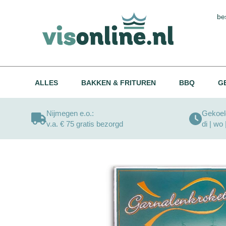
be
ALLES
BAKKEN & FRITUREN
BBQ
G
Nijmegen e.o.:
Gekoeld
v.a. € 75 gratis bezorgd
di | wo 