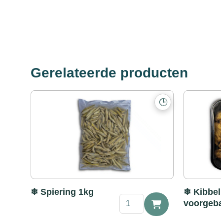
Gerelateerde producten
🕒
❄ Spiering 1kg
❄ Kibbel
❄
voorgeb
Spiering
1kg