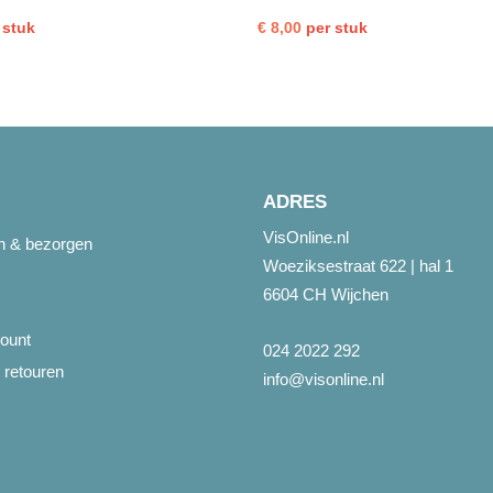
voorgebakken
temp
 stuk
€
8,00
per stuk
1kg
tray
aantal
10st
250g
aanta
ADRES
VisOnline.nl
en & bezorgen
Woeziksestraat 622 | hal 1
6604 CH Wijchen
ount
024 2022 292
 retouren
info@visonline.nl