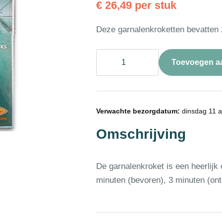
€
26,49
per stuk
Deze garnalenkroketten bevatten
❄
Toevoegen a
Garnalenkroket
Schilder
20st
75g
aantal
Verwachte bezorgdatum:
dinsdag 11 
Omschrijving
De garnalenkroket is een heerlijk 
minuten (bevoren), 3 minuten (ont