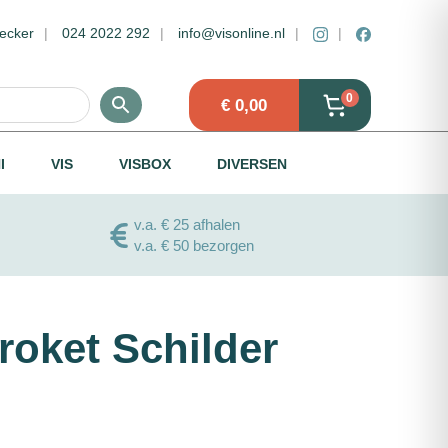
ecker
024 2022 292
info@visonline.nl
0
€
0,00
I
VIS
VISBOX
DIVERSEN
v.a. € 25 afhalen
v.a. € 50 bezorgen
roket Schilder