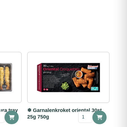
ra tray
❄ Garnalenkroket oriental 30st
❄
25g 750g
alen
Garnalenkroket
bi
oriental