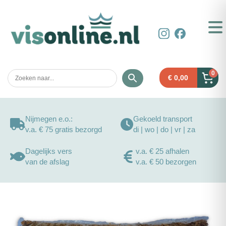
0
€
0,00
Nijmegen e.o.:
Gekoeld transport
v.a. € 75 gratis bezorgd
di | wo | do | vr | za
Dagelijks vers
v.a. € 25 afhalen
van de afslag
v.a. € 50 bezorgen