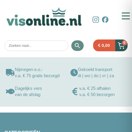
0
€
0,00
Nijmegen e.o.:
Gekoeld transport
v.a. € 75 gratis bezorgd
di | wo | do | vr | za
Dagelijks vers
v.a. € 25 afhalen
van de afslag
v.a. € 50 bezorgen