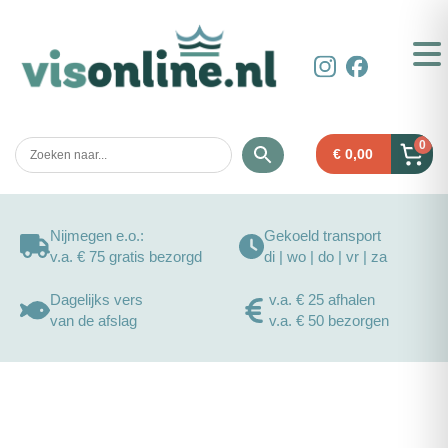
0
€
0,00
Nijmegen e.o.:
Gekoeld transport
v.a. € 75 gratis bezorgd
di | wo | do | vr | za
Dagelijks vers
v.a. € 25 afhalen
van de afslag
v.a. € 50 bezorgen